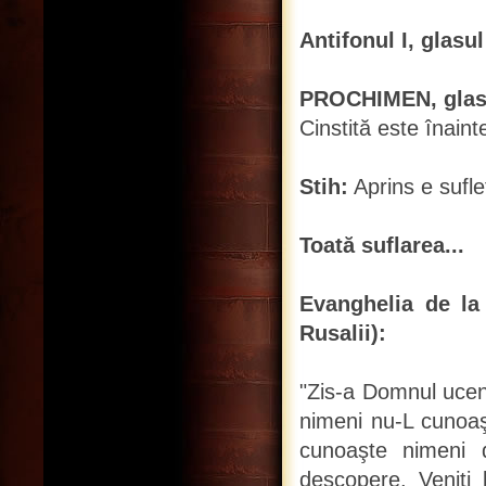
Antifonul I, glasul
PROCHIMEN, glasul
Cinstită este înain
Stih:
Aprins e sufle
Toată suflarea...
Evanghelia de la
Rusalii):
"Zis-a Domnul uceni
nimeni nu-L cunoaşt
cunoaşte nimeni 
descopere. Veniţi 