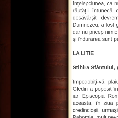
înţelepciunea, ca n
răutăţii întunecă
desăvârşit devrem
Dumnezeu, a fost gr
dar nu pricep nimic 
şi îndurarea sunt pe
LA LITIE
Stihira Sfântului, 
Împodobiţi-vă, plai
Gledin a poposit în
iar Episcopia Ro
aceasta, în ziua p
credincioşii, urmaş
Pahomie, mult nevoi