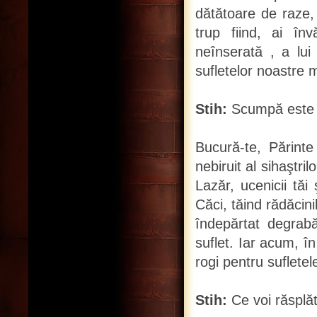
dătătoare de raze, P
trup fiind, ai în
neînserată , a lu
sufletelor noastre 
Stih:
Scumpă este î
Bucură-te, Părinte
nebiruit al sihaştr
Lazăr, ucenicii tăi
Căci, tăind rădăcini
îndepărtat degrabă
suflet. Iar acum, în
rogi pentru sufletel
Stih:
Ce voi răsplăt