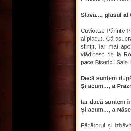
Slavă..., glasul al 
Cuvioase Părinte Pa
ai placut. Că asupra
sfinţit, iar mai ap
vlădicesc de la R
pace Bisericii Sale 
Dacă suntem după
Şi acum..., a Praz
Iar dacă suntem î
Şi acum..., a Născ
Făcătorul şi Izbăv