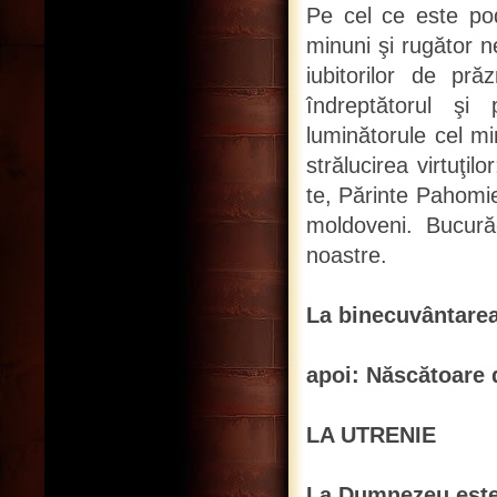
Pe cel ce este pod
minuni şi rugător 
iubitorilor de pră
îndreptătorul şi p
luminătorule cel mi
strălucirea virtuţil
te, Părinte Pahomie
moldoveni. Bucură-
noastre.
La binecuvântarea 
apoi: Născătoare 
LA UTRENIE
La Dumnezeu este