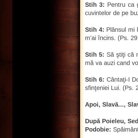
Stih 3:
Pentru ca g
cuvintelor de pe bu
Stih 4:
Plânsul mi l-
m'ai încins. (Ps. 29
Stih 5:
Să ştiţi că
mă va auzi cand voi
Stih 6:
Cântaţi-I Do
sfinţeniei Lui. (Ps. 
Apoi, Slavă..., Sla
După Poieleu, Sede
Podobie:
Spăimânta