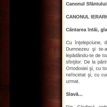
Canonul Sfântului,
CANONUL IERAR
Cântarea întâi, gla
Cu înţelepciune, d
Dumnezeu şi te-ai
lepădându-te de toa
sfinţilor. De la păr
Ortodoxiei şi, cu to
neîncetat şi, cu c
urmat.
Slavă...