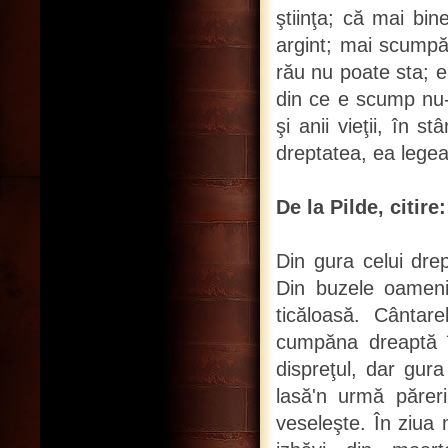
ştiinţa; că mai bin
argint; mai scumpă
rău nu poate sta; e
din ce e scump nu-i
şi anii vieţii, în 
dreptatea, ea legea
De la Pilde, citire
Din gura celui drep
Din buzele oamenil
ticăloasă. Cântar
cumpăna dreaptă îi
dispreţul, dar gura
lasă'n urmă păreri
veseleşte. În ziua 