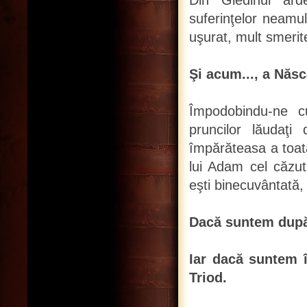
Din Gledinul ard
suferinţelor neamul
uşurat, mult smeri
Şi acum..., a Născ
Împodobindu-ne 
pruncilor lăudaţi
împărăteasa a toată
lui Adam cel căzut 
eşti binecuvântată
Dacă suntem după P
Iar dacă suntem î
Triod.