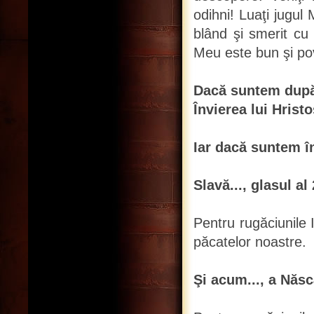
odihni! Luaţi jugul
blând şi smerit cu 
Meu este bun şi po
Dacă suntem după 
Învierea lui Hristo
Iar dacă suntem î
Slavă..., glasul al 
Pentru rugăciunile 
păcatelor noastre.
Şi acum..., a Născ