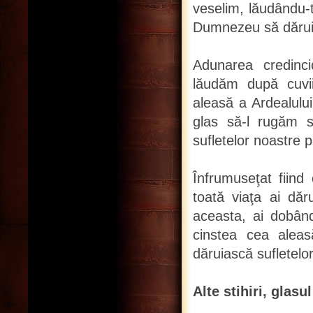
veselim, lăudându-t
Dumnezeu să dăruia
Adunarea credincio
lăudăm după cuvii
aleasă a Ardealului
glas să-l rugăm 
sufletelor noastre 
Înfrumuseţat fiind
toată viaţa ai dăr
aceasta, ai dobând
cinstea cea aleas
dăruiască sufletelo
Alte stihiri, glasul