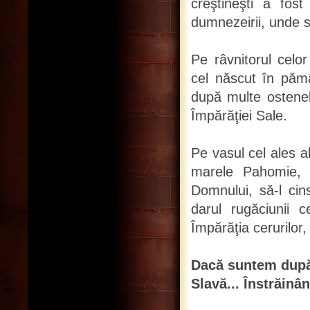
creştineşti a fos
dumnezeirii, unde s
Pe râvnitorul celor
cel născut în pămâ
după multe ostenel
Împărăţiei Sale.
Pe vasul cel ales al
marele Pahomie, ie
Domnului, să-l cin
darul rugăciunii c
Împărăţia cerurilor
Dacă suntem după 
Slavă... Înstrăinân