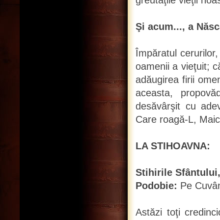
greutăţile vieţii no
Şi acum..., a Născ
Împăratul cerurilor
oamenii a vieţuit; c
adăugirea firii omen
aceasta, propov
desăvârşit cu ade
Care roagă-L, Maică
LA STIHOAVNA:
Stihirile Sfântului
Podobie:
Pe Cuvânt
Astăzi toţi credin