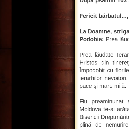
După psalmii 103 
Fericit bărbatul...,
La Doamne, strigat-
Podobie:
Prea lăud
Prea lăudate Iera
Hristos din tinereţ
Împodobit cu florile
ierarhilor nevoitor
pace şi mare milă.
Fiu preaminunat a
Moldova te-ai arăta
Bisericii Dreptmări
plină de nemurir