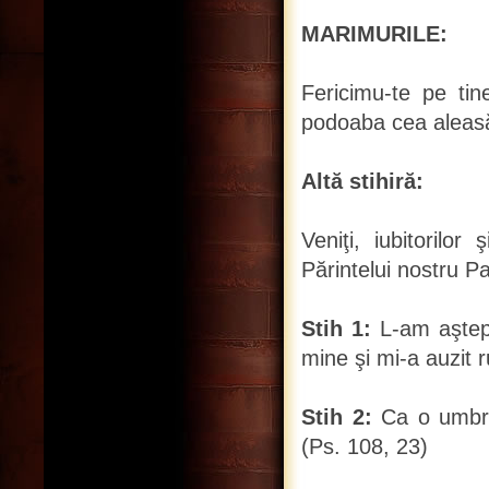
MARIMURILE:
Fericimu-te pe tine
podoaba cea aleasă 
Altă stihiră:
Veniţi, iubitorilor
Părintelui nostru P
Stih 1:
L-am aştept
mine şi mi-a auzit 
Stih 2:
Ca o umbră 
(Ps. 108, 23)