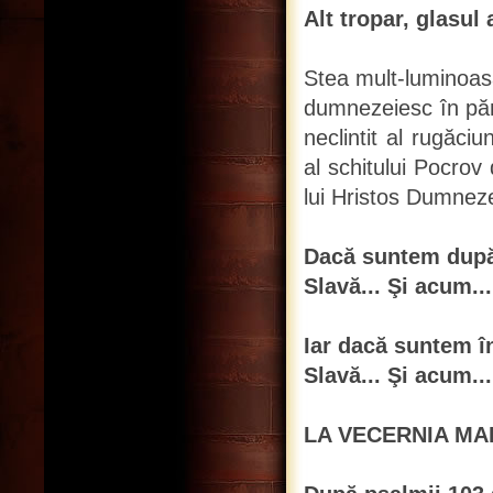
Alt tropar, glasul 
Stea mult-luminoasă,
dumnezeiesc în pămâ
neclintit al rugăciu
al schitului Pocrov
lui Hristos Dumnez
Dacă suntem după
Slavă... Şi acum...
Iar dacă suntem î
Slavă... Şi acum...
LA VECERNIA MA