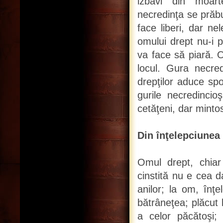
izbăvi din moart
necredinţa se prăbu
face liberi, dar ne
omului drept nu-i p
va face să piară. O
locul. Gura necred
drepţilor aduce spo
gurile necredincio
cetăţeni, dar mintos
Din înţelepciunea 
Omul drept, chiar
cinstită nu e cea 
anilor; la om, înţe
bătrâneţea; plăcut 
a celor păcătoşi;