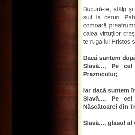
Bucură-te, stâlp şi
suit la ceruri. P
comoară preafrumo
calea virtuţilor cr
te ruga lui Hristos
Dacă suntem după 
Slavă..., Pe cel
Praznicului;
Iar dacă suntem î
Slavă..., Pe cel
Născătoarei din Tr
Slavă..., glasul al 