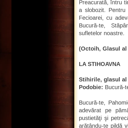
Preacurată, întru t
a slobozit. Pentru
Fecioarei, cu adevă
Bucură-te, Stăpâ
sufletelor noastre.
(Octoih, Glasul al
LA STIHOAVNA
Stihirile, glasul al
Podobie:
Bucură-te
Bucură-te, Pahomie,
adevărat pe pămân
pustietăţi şi petr
arătându-te pildă v