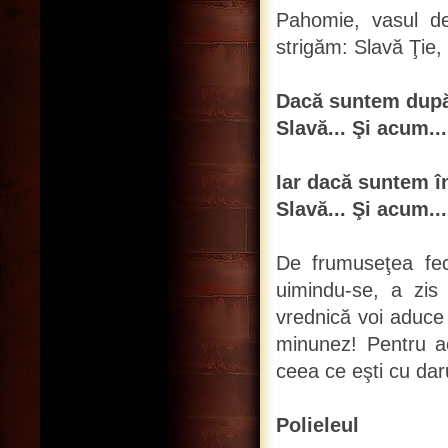
Pahomie, vasul de 
strigăm: Slavă Ţie,
Dacă suntem după
Slavă... Şi acum...
Iar dacă suntem î
Slavă... Şi acum..
De frumuseţea fecio
uimindu-se, a zi
vrednică voi aduce
minunez! Pentru ac
ceea ce eşti cu daru
Polieleul