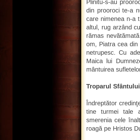
Plinitu-s-au prooro
din prooroci te-a 
care nimenea n-a t
altul, rug arzând cu
rămas nevătămată. 
om, Piatra cea din 
netrupesc. Cu adev
Maica lui Dumneze
mântuirea sufletelo
Troparul Sfântului,
Îndreptător credinţe
tine turmei tale 
smerenia cele înal
roagă pe Hristos D