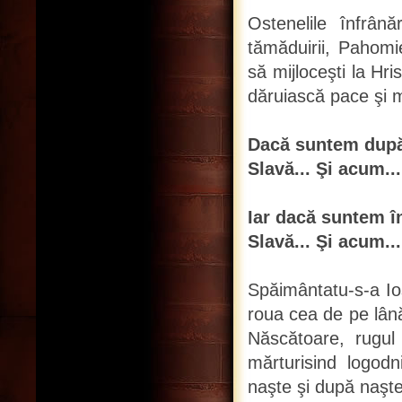
Ostenelile înfrânăr
tămăduirii, Pahom
să mijloceşti la Hr
dăruiască pace şi m
Dacă suntem după 
Slavă... Şi acum...
Iar dacă suntem î
Slavă... Şi acum..
Spăimântatu-s-a Ios
roua cea de pe lân
Născătoare, rugul 
mărturisind logodni
naşte şi după naşte