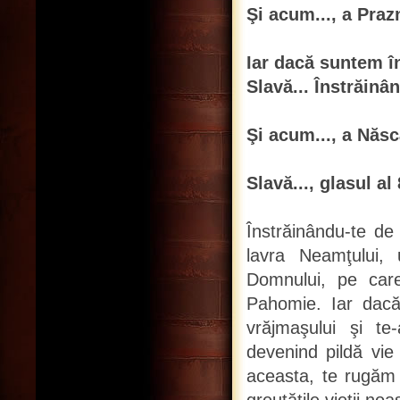
Şi acum..., a Praz
Iar dacă suntem î
Slavă... Înstrăinâ
Şi acum..., a Născ
Slavă..., glasul al 
Înstrăinându-te de 
lavra Neamţului, 
Domnului, pe care 
Pahomie. Iar dacă 
vrăjmaşului şi te-
devenind pildă vie 
aceasta, te rugăm 