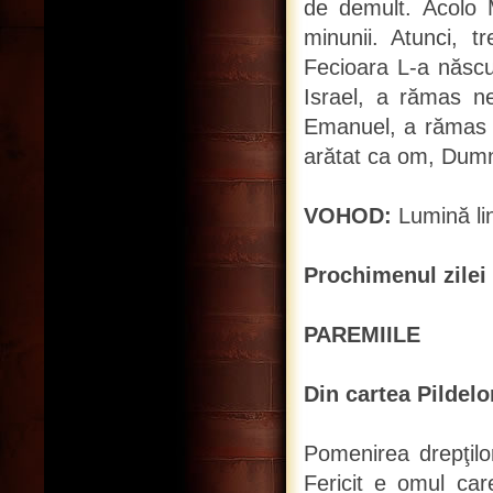
de demult. Acolo Mo
minunii. Atunci, t
Fecioara L-a născu
Israel, a rămas ne
Emanuel, a rămas ne
arătat ca om, Dumn
VOHOD:
Lumină lin
Prochimenul zilei
PAREMIILE
Din cartea Pildelor
Pomenirea drepţilo
Fericit e omul car