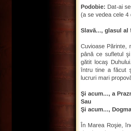
Podobie:
Dat-ai se
(a se vedea cele 4 
Slavă..., glasul al 
Cuvioase Părinte, n
până ce sufletul şi 
gătit locaş Duhului
întru tine a făcut ş
lucruri mari propov
Şi acum..., a Praz
Sau
Şi acum..., Dogmat
În Marea Roşie, înc