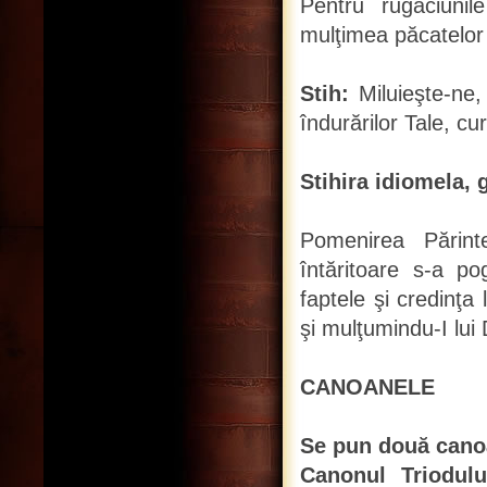
Pentru rugăciuni
mulţimea păcatelor
Stih:
Miluieşte-ne
îndurărilor Tale, cu
Stihira idiomela, g
Pomenirea Părin
întăritoare s-a p
faptele şi credinţa 
şi mulţumindu-I lui
CANOANELE
Se pun două cano
Canonul Triodulu