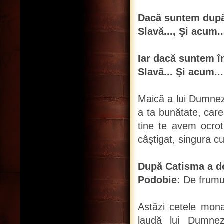
Dacă suntem după
Slavă..., Şi acum..
Iar dacă suntem î
Slavă... Şi acum..
Maică a lui Dumneze
a ta bunătate, care
tine te avem ocroti
câştigat, singura cu
După Catisma a do
Podobie:
De frumu
Astăzi cetele mona
laudă lui Dumnez