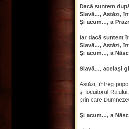
Dacă suntem după 
Slavă..., Astăzi, î
Şi acum..., a Praz
Iar dacă suntem î
Slavă..., Astăzi, î
Şi acum..., a Născ
Slavă..., acelaşi g
Astăzi, întreg popor
şi locuitorul Raiulu
prin care Dumneze
Şi acum..., a Născ