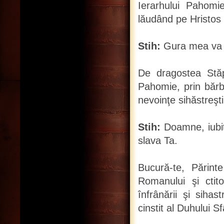
Ierarhului Pahomie
lăudând pe Hristos 
Stih:
Gura mea va gr
De dragostea Stăpâ
Pahomie, prin bărbăt
nevoinţe sihăstreşti
Stih:
Doamne, iubit
slava Ta.
Bucură-te, Părinte
Romanului şi ctito
înfrânării şi sihas
cinstit al Duhului Sf