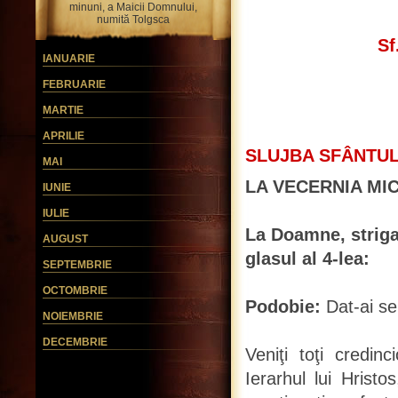
minuni, a Maicii Domnului,
numită Tolgsca
Sf
IANUARIE
FEBRUARIE
MARTIE
APRILIE
SLUJBA SFÂNTUL
MAI
LA VECERNIA MI
IUNIE
IULIE
La Doamne, strigat
AUGUST
glasul al 4-lea:
SEPTEMBRIE
OCTOMBRIE
Podobie:
Dat-ai se
NOIEMBRIE
DECEMBRIE
Veniţi toţi credin
Ierarhul lui Hristo