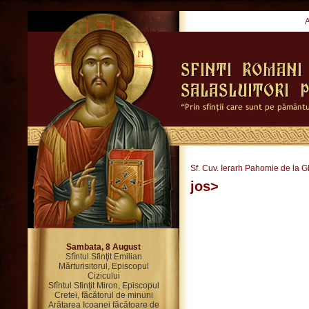
Sf. Cuv. Ierarh Pahomie de la G
jos>
Sambata, 8 August
Sfîntul Sfinţit Emilian
Mărturisitorul, Episcopul
Cizicului
Sfîntul Sfinţit Miron, Episcopul
Cretei, făcătorul de minuni
Arătarea Icoanei făcătoare de