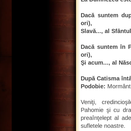
Dacă suntem după
ori),
Slavă..., al Sfântu
Dacă suntem în P
ori),
Şi acum..., al Născ
După Catisma întâi
Podobie:
Mormântul
Veniţi, credincio
Pahomie şi cu drag
preaînţelept al ad
sufletele noastre.