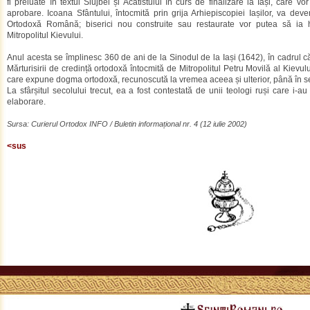
fi preluate în textul Slujbei și Acatistului în curs de finalizare la Iași, care vo
aprobare. Icoana Sfântului, întocmită prin grija Arhiepiscopiei Iașilor, va deve
Ortodoxă Română; biserici nou construite sau restaurate vor putea să ia h
Mitropolitul Kievului.
Anul acesta se împlinesc 360 de ani de la Sinodul de la Iași (1642), în cadrul căru
Mărturisirii de credință ortodoxă întocmită de Mitropolitul Petru Movilă al Kievulu
care expune dogma ortodoxă, recunoscută la vremea aceea și ulterior, până în se
La sfârșitul secolului trecut, ea a fost contestată de unii teologi ruși care i-
elaborare.
Sursa: Curierul Ortodox INFO / Buletin informațional nr. 4 (12 iulie 2002)
<sus