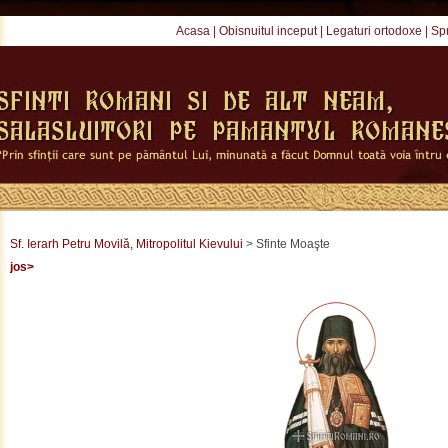
Acasa
|
Obisnuitul inceput
|
Legaturi ortodoxe
|
Spr
Sf. Ierarh Petru Movilă, Mitropolitul Kievului
> Sfinte Moaşte
jos>