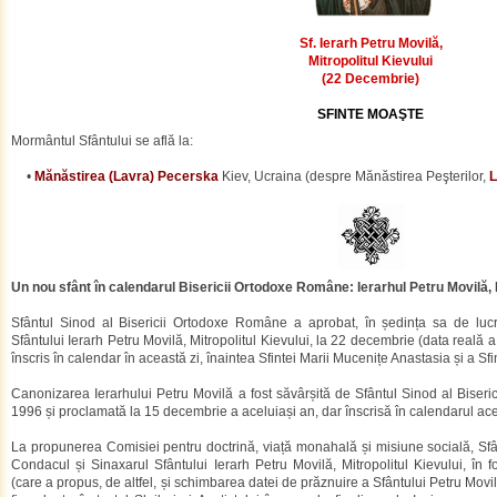
Sf. Ierarh Petru Movilă,
Mitropolitul Kievului
(22 Decembrie)
SFINTE MOAŞTE
Mormântul Sfântului se află la:
•
Mănăstirea (Lavra) Pecerska
Kiev, Ucraina (despre Mănăstirea Peşterilor,
L
Un nou sfânt în calendarul Bisericii Ortodoxe Române: Ierarhul Petru Movilă, M
Sfântul Sinod al Bisericii Ortodoxe Române a aprobat, în ședința sa de luc
Sfântului Ierarh Petru Movilă, Mitropolitul Kievului, la 22 decembrie (data reală 
înscris în calendar în această zi, înaintea Sfintei Marii Mucenițe Anastasia și a Sf
Canonizarea Ierarhului Petru Movilă a fost săvârșită de Sfântul Sinod al Biser
1996 și proclamată la 15 decembrie a aceluiași an, dar înscrisă în calendarul ace
La propunerea Comisiei pentru doctrină, viață monahală și misiune socială, Sf
Condacul și Sinaxarul Sfântului Ierarh Petru Movilă, Mitropolitul Kievului, în 
(care a propus, de altfel, și schimbarea datei de prăznuire a Sfântului Petru Movi