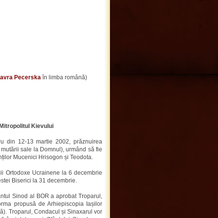
avra Pecerska
în limba română)
itropolitul Kievului
ru din 12-13 martie 2002, prăznuirea
a mutării sale la Domnul), urmând să fie
inților Mucenici Hrisogon și Teodota.
icii Ortodoxe Ucrainene la 6 decembrie
stei Biserici la 31 decembrie.
ântul Sinod al BOR a aprobat Troparul,
forma propusă de Arhiepiscopia Iașilor
lă). Troparul, Condacul și Sinaxarul vor