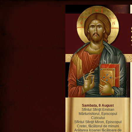
Sambata, 8 August
Sfîntul Sfinţit Emilian
Mărturisitorul, Episcopul
Cizicului
Sfîntul Sfinţit Miron, Episcopul
Cretei, făcătorul de minuni
Arătarea Icoanei făcătoare de