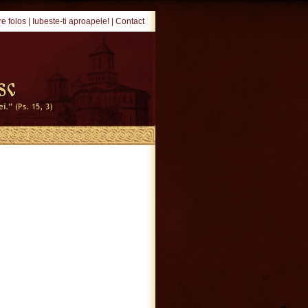
e folos
|
Iubeste-ti aproapele!
|
Contact