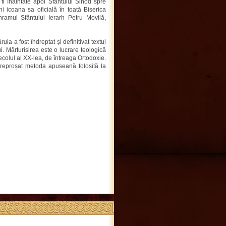
r fi înaintate apoi Sfântului Sinod spre
ni icoana sa oficială în toată Biserica
ramul Sfântului Ierarh Petru Movilă,
ia a fost îndreptat și definitivat textul
i. Mărturisirea este o lucrare teologică
colul al XX-lea, de întreaga Ortodoxie.
au reproșat metoda apuseană folosită la