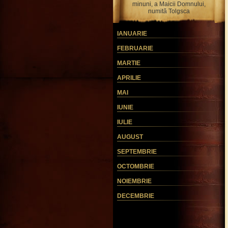
minuni, a Maicii Domnului,
numită Tolgsca
IANUARIE
FEBRUARIE
MARTIE
APRILIE
MAI
IUNIE
IULIE
AUGUST
SEPTEMBRIE
OCTOMBRIE
NOIEMBRIE
DECEMBRIE