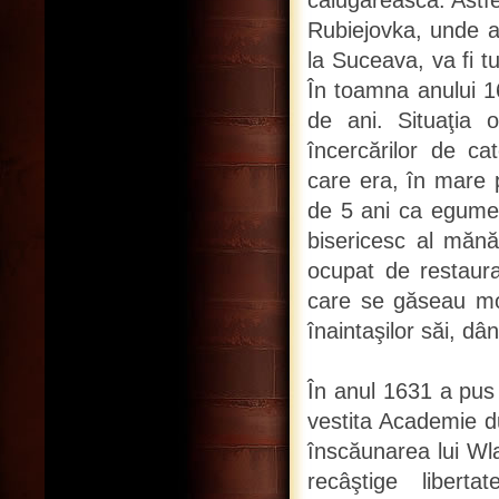
călugărească. Astfe
Rubiejovka, unde a 
la Suceava, va fi 
În toamna anului 1
de ani. Situaţia 
încercărilor de cat
care era, în mare p
de 5 ani ca egumen,
bisericesc al mănăs
ocupat de restaura
care se găseau moaş
înaintaşilor săi, dâ
În anul 1631 a pus 
vestita Academie du
înscăunarea lui Wla
recâştige libert