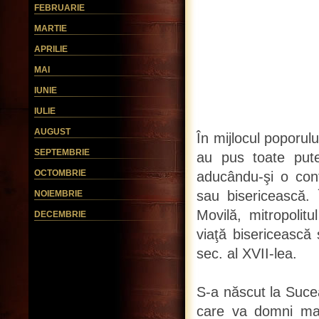
FEBRUARIE
MARTIE
APRILIE
MAI
IUNIE
IULIE
AUGUST
În mijlocul poporul
SEPTEMBRIE
au pus toate pute
OCTOMBRIE
aducându-şi o contr
sau bisericească. 
NOIEMBRIE
Movilă, mitropolit
DECEMBRIE
viaţă bisericească
sec. al XVII-lea.
S-a născut la Sucea
care va domni mai