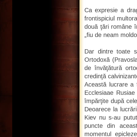
Ca expresie a drag
frontispiciul multor
două ţări române în
„fiu de neam moldov
Dar dintre toate s
Ortodoxă (Pravosla
de învăţătură ortod
credinţă calvinizan
Această lucrare a f
Ecclesiaae Rusiae 
împărţite după cele 
Deoarece la lucrări
Kiev nu s-au putu
puncte din această
momentul epiclezei