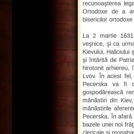
recunoaşterea legal
Ortodoxe de a avea
bisericilor ortodoxe
La 2 martie 1631, 
veşnice, şi ca urma
Kievului, Haliciulu
şi întărită de Patr
hirotonit arhiereu,
Lvov. În acest fel
Pecerska va fi c
gospodărească rem
mănăstiri din Kiev,
mănăstirile aferent
Pecerska. În afară d
bazele unei noi frăţ
clericale şi monaha