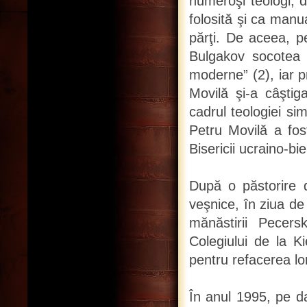
numeroşi teologi, di
folosită şi ca manua
părţi. De aceea, p
Bulgakov socotea p
moderne” (2), iar p
Movilă şi-a câştig
cadrul teologiei si
Petru Movilă a fo
Bisericii ucraino-bi
După o păstorire d
veşnice, în ziua de
mănăstirii Pecer
Colegiului de la Ki
pentru refacerea lor
În anul 1995, pe da