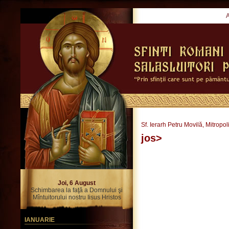
Sf. Ierarh Petru Movilă, Mitropol
jos>
Joi, 6 August
Schimbarea la faţă a Domnului şi
Mîntuitorului nostru Iisus Hristos
IANUARIE