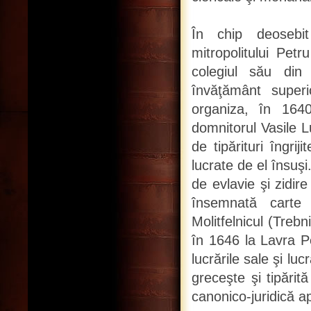
În chip deosebit
mitropolitului Pet
colegiul său din
învăţământ super
organiza, în 164
domnitorul Vasile 
de tipărituri îngrij
lucrate de el însuşi
de evlavie şi zidir
însemnată carte
Molitfelnicul (Trebn
în 1646 la Lavra P
lucrările sale şi l
greceşte şi tipări
canonico-juridică a