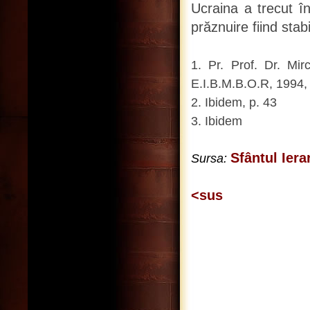
Ucraina a trecut î
prăznuire fiind stab
1. Pr. Prof. Dr. Mir
E.I.B.M.B.O.R, 1994, 
2. Ibidem, p. 43
3. Ibidem
Sfântul Iera
Sursa:
<sus