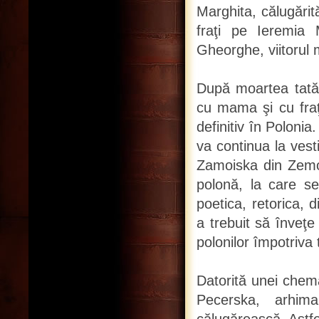
Marghita, călugărit
fraţi pe Ieremia
Gheorghe, viitorul m
După moartea tatăl
cu mama şi cu fra
definitiv în Poloni
va continua la vest
Zamoiska din Zemos
polonă, la care se
poetica, retorica, di
a trebuit să înveţe
polonilor împotriva t
Datorită unei chemăr
Pecerska, arhim