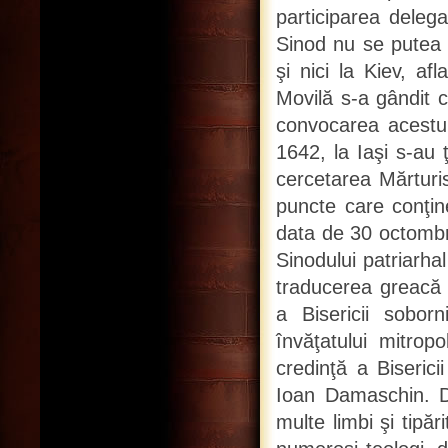
participarea delega
Sinod nu se putea ţ
şi nici la Kiev, afl
Movilă s-a gândit c
convocarea acestui
1642, la Iaşi s-au 
cercetarea Mărturis
puncte care conţine
data de 30 octombri
Sinodului patriarha
traducerea greacă a
a Bisericii soborn
învăţatului mitro
credinţă a Biseric
Ioan Damaschin. D
multe limbi şi tipăr