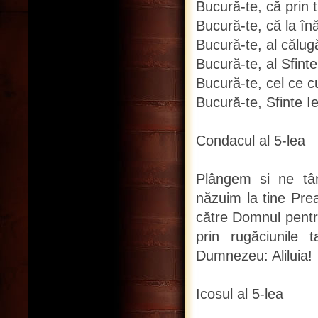
Bucură-te, că prin t
Bucură-te, că la înăl
Bucură-te, al călug
Bucură-te, al Sfinte
Bucură-te, cel ce cu
Bucură-te, Sfinte I
Condacul al 5-lea
Plângem si ne tân
năzuim la tine Prea
către Domnul pentr
prin rugăciunile
Dumnezeu: Aliluia!
Icosul al 5-lea