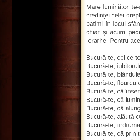
Mare luminător te-a
credinţei celei dre
patimi în locul sfâ
chiar şi acum pede
Ierarhe. Pentru ac
Bucură-te, cel ce te-
Bucură-te, iubitorule
Bucură-te, blândule 
Bucură-te, floarea
Bucură-te, că înseni
Bucură-te, că lumin
Bucură-te, că alung
Bucură-te, alăută c
Bucură-te, îndrumăt
Bucură-te, că prin t