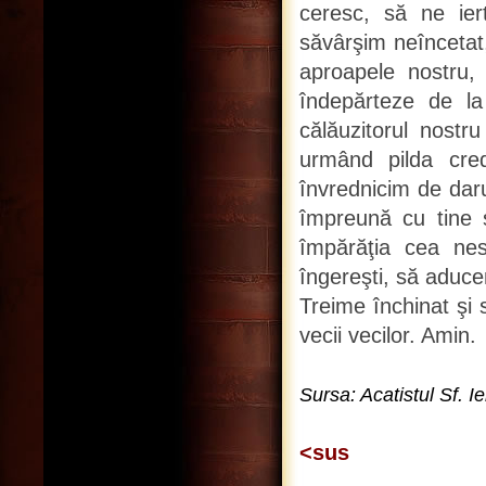
ceresc, să ne iert
săvârşim neîncetat,
aproapele nostru, 
îndepărteze de la 
călăuzitorul nostr
urmând pilda cred
învrednicim de dar
împreună cu tine ş
împărăţia cea nesf
îngereşti, să aduce
Treime închinat şi s
vecii vecilor. Amin.
Sursa: Acatistul Sf. 
<sus