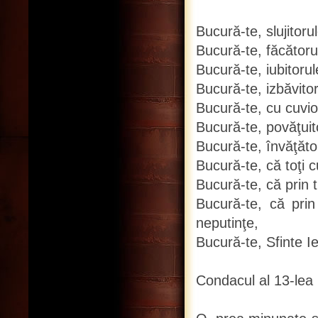
Bucură-te, slujitorul
Bucură-te, făcătoru
Bucură-te, iubitorul
Bucură-te, izbăvitor
Bucură-te, cu cuvio
Bucură-te, povăţuito
Bucură-te, învăţător
Bucură-te, că toţi c
Bucură-te, că prin t
Bucură-te, că pri
neputinţe,
Bucură-te, Sfinte I
Condacul al 13-lea