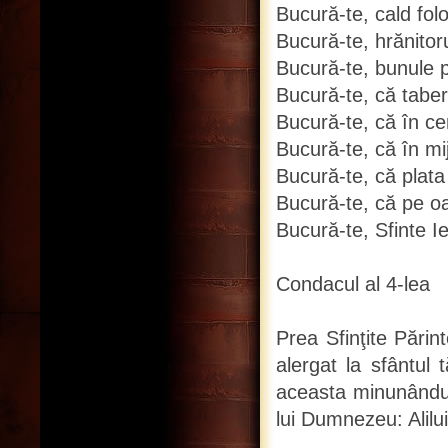
Bucură-te, cald folos
Bucură-te, hrănitoru
Bucură-te, bunule pă
Bucură-te, că tabere
Bucură-te, că în cer
Bucură-te, că în mij
Bucură-te, că plata
Bucură-te, că pe o
Bucură-te, Sfinte I
Condacul al 4-lea
Prea Sfinţite Pări
alergat la sfântul 
aceasta minunându-
lui Dumnezeu: Alilui