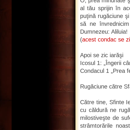
O, prea minunate şi
al tău sprijin în 
puţină rugăciune şi 
să ne învrednicim 
Dumnezeu: Aliluia!
(
acest condac se zic
Apoi se zic iarăşi
Icosul 1: „Îngerii câ
Condacul 1 „Prea fer
Rugăciune către Sf
Către tine, Sfinte 
cu căldură ne rugă
milostiveşte de sufe
strâmtorările noa