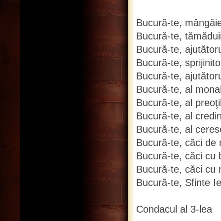
Bucură-te, mângâier
Bucură-te, tămăduir
Bucură-te, ajutător
Bucură-te, sprijinit
Bucură-te, ajutătoru
Bucură-te, al monah
Bucură-te, al preoţi
Bucură-te, al credinc
Bucură-te, al ceresc
Bucură-te, căci de m
Bucură-te, căci cu 
Bucură-te, căci cu n
Bucură-te, Sfinte I
Condacul al 3-lea