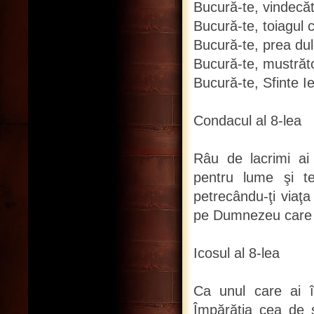
Bucură-te, vindecăto
Bucură-te, toiagul 
Bucură-te, prea dulc
Bucură-te, mustrăto
Bucură-te, Sfinte I
Condacul al 8-lea
Râu de lacrimi ai
pentru lume şi t
petrecându-ţi viaţa 
pe Dumnezeu care ţi
Icosul al 8-lea
Ca unul care ai î
Împărăţia cea de s