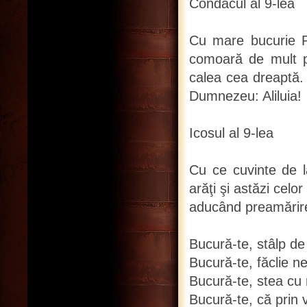
Condacul al 9-lea
Cu mare bucurie P
comoară de mult pr
calea cea dreaptă.
Dumnezeu: Aliluia!
Icosul al 9-lea
Cu ce cuvinte de l
arăţi şi astăzi cel
aducând preamărire
Bucură-te, stâlp de 
Bucură-te, făclie n
Bucură-te, stea cu 
Bucură-te, că prin v