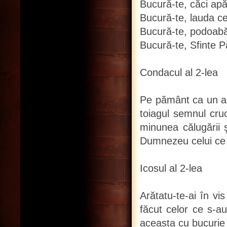
Bucură-te, căci apă
Bucură-te, lauda cea
Bucură-te, podoabă 
Bucură-te, Sfinte P
Condacul al 2-lea
Pe pământ ca un alt
toiagul semnul cruc
minunea călugării ş
Dumnezeu celui ce ţi
Icosul al 2-lea
Arătatu-te-ai în vis
făcut celor ce s-au
aceasta cu bucurie