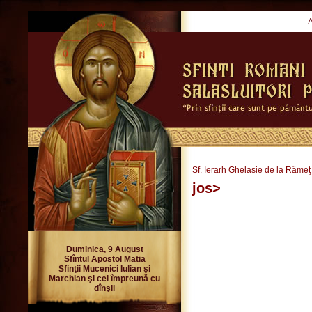
Sf. Ierarh Ghelasie de la Râmeţ
jos>
Duminica, 9 August
Sfîntul Apostol Matia
Sfinţii Mucenici Iulian şi
Marchian şi cei împreună cu
dînşii