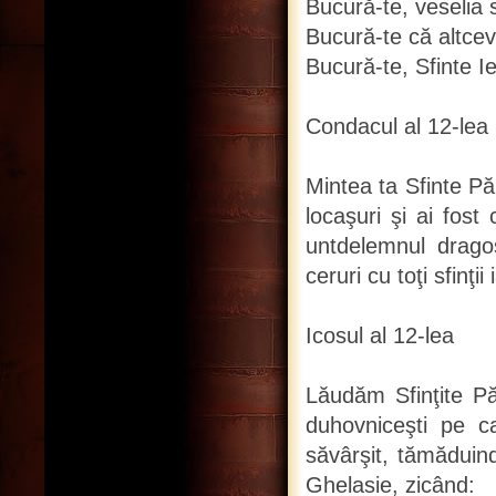
Bucură-te, veselia s
Bucură-te că altcev
Bucură-te, Sfinte I
Condacul al 12-lea
Mintea ta Sfinte Păr
locaşuri şi ai fost
untdelemnul dragos
ceruri cu toţi sfinţi
Icosul al 12-lea
Lăudăm Sfinţite Pă
duhovniceşti pe ca
săvârşit, tămăduind
Ghelasie, zicând: