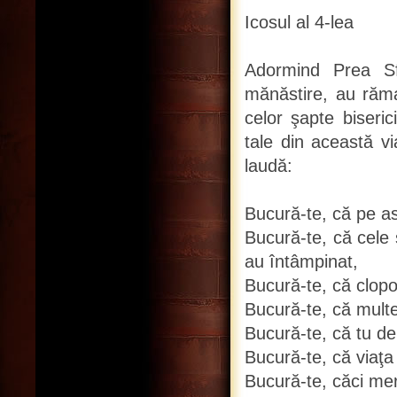
Icosul al 4-lea
Adormind Prea Sf
mănăstire, au răma
celor şapte biseri
tale din această v
laudă:
Bucură-te, că pe as
Bucură-te, că cele 
au întâmpinat,
Bucură-te, că clopo
Bucură-te, că multe
Bucură-te, că tu de
Bucură-te, că viaţa t
Bucură-te, căci mereu