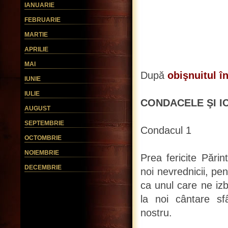
IANUARIE
FEBRUARIE
MARTIE
APRILIE
MAI
După
obişnuitul î
IUNIE
IULIE
CONDACELE ŞI I
AUGUST
SEPTEMBRIE
Condacul 1
OCTOMBRIE
NOIEMBRIE
Prea fericite Pări
DECEMBRIE
noi nevrednicii, pen
ca unul care ne izb
la noi cântare sfâ
nostru.