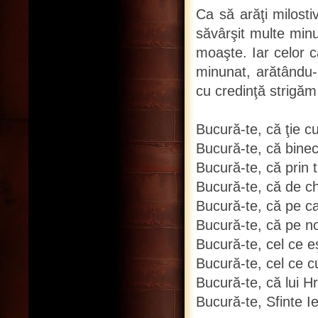
Ca să arăţi milosti
săvârşit multe minu
moaşte. Iar celor c
minunat, arătându-
cu credinţă strigăm 
Bucură-te, că ţie 
Bucură-te, că bine
Bucură-te, că prin 
Bucură-te, că de ch
Bucură-te, că pe ca
Bucură-te, că pe no
Bucură-te, cel ce e
Bucură-te, cel ce c
Bucură-te, că lui Hr
Bucură-te, Sfinte I