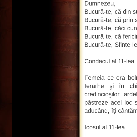
Dumnezeu,
Bucură-te, că din su
Bucură-te, că prin sf
Bucură-te, căci cunu
Bucură-te, că fericir
Bucură-te, Sfinte I
Condacul al 11-lea
Femeia ce era boln
Ierarhe şi în ch
credincioşilor ar
păstreze acel loc 
aducând, îţi cântăm:
Icosul al 11-lea