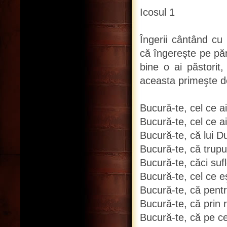
Icosul 1
Îngerii cântând cu 
că îngereşte pe păm
bine o ai păstorit
aceasta primeşte de
Bucură-te, cel ce ai
Bucură-te, cel ce ai
Bucură-te, că lui D
Bucură-te, că trupul 
Bucură-te, căci sufle
Bucură-te, cel ce eş
Bucură-te, că pentru
Bucură-te, că prin r
Bucură-te, că pe ce