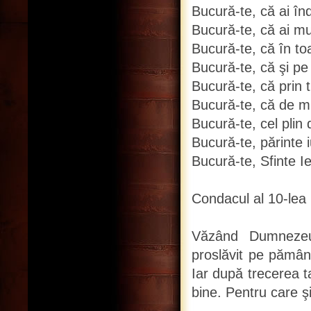
Bucură-te, că ai în
Bucură-te, că ai mu
Bucură-te, că în toa
Bucură-te, că şi pe 
Bucură-te, că prin t
Bucură-te, că de mu
Bucură-te, cel plin
Bucură-te, părinte iu
Bucură-te, Sfinte I
Condacul al 10-lea
Văzând Dumnezeu n
proslăvit pe pământ
Iar după trecerea t
bine. Pentru care ş