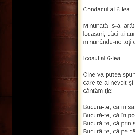
Condacul al 6-lea
Minunată s-a arăt
locaşuri, căci ai c
minunându-ne toţi d
Icosul al 6-lea
Cine va putea spune
care te-ai nevoit şi
cântăm ţie:
Bucură-te, că în săr
Bucură-te, că în pos
Bucură-te, că prin 
Bucură-te, că pe căl