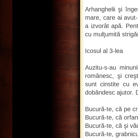
Arhanghelii şi îng
mare, care ai avut-
a izvorât apă. Pent
cu mulţumită strigă
Icosul al 3-lea
Auzitu-s-au minuni
românesc, şi creşt
sunt cinstite cu e
dobândesc ajutor. D
Bucură-te, că pe cre
Bucură-te, că orfan
Bucură-te, că şi văd
Bucură-te, grabnicul