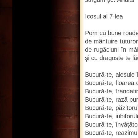
Icosul al 7-lea
Pom cu bune roade e
de mântuire tuturor
de rugăciuni în mâi
şi cu dragoste te l
Bucură-te, alesule î
Bucură-te, floarea 
Bucură-te, trandaf
Bucură-te, rază pur
Bucură-te, păzitorule
Bucură-te, iubitorul
Bucură-te, învăţăto
Bucură-te, reazimul