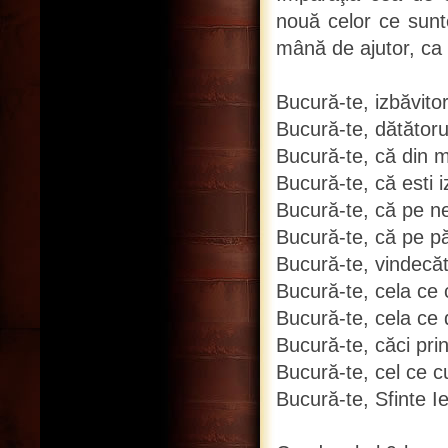
nouă celor ce sunte
mână de ajutor, ca
Bucură-te, izbăvitor
Bucură-te, dătătoru
Bucură-te, că din mu
Bucură-te, că esti i
Bucură-te, că pe ne
Bucură-te, că pe pă
Bucură-te, vindecăto
Bucură-te, cela ce c
Bucură-te, cela ce d
Bucură-te, căci pri
Bucură-te, cel ce c
Bucură-te, Sfinte I