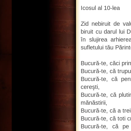
Icosul al 10-lea
Zid nebiruit de val
biruit cu darul lui
în slujirea arhier
sufletului tău Pări
Bucură-te, căci pri
Bucură-te, că trupul
Bucură-te, că pen
cereşti,
Bucură-te, că plut
mănăstirii,
Bucură-te, că a trei
Bucură-te, că toti c
Bucură-te, că pe 