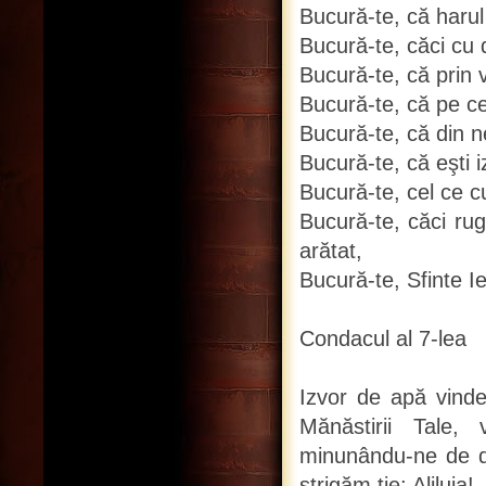
Bucură-te, că harul 
Bucură-te, căci cu d
Bucură-te, că prin 
Bucură-te, că pe cei
Bucură-te, că din ne
Bucură-te, că eşti 
Bucură-te, cel ce cu
Bucură-te, căci ru
arătat,
Bucură-te, Sfinte I
Condacul al 7-lea
Izvor de apă vindec
Mănăstirii Tale,
minunându-ne de da
strigăm ţie: Aliluia!