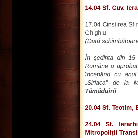
14.04 Sf. Cuv. Ier
17.04 Cinstirea Sfi
Ghighiu
(Dată schimbătoare
În şedinţa din 15 
Române a aprobat î
începând cu anul 
„Siriaca” de la 
Tămăduirii
.
20.04 Sf. Teotim,
24.04 Sf. Ierarh
Mitropoliţii Transi