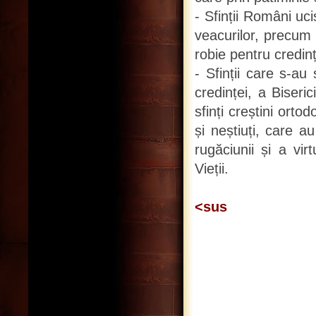
- Sfinții Români uci
veacurilor, precum 
robie pentru credin
- Sfinții care s-a
credinței, a Biserici
sfinți creștini orto
și neștiuți, care a
rugăciunii și a vi
Vieții.
<sus