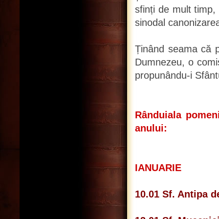
sfinți de mult tim
sinodal canonizarea
Ținând seama că pop
Dumnezeu, o comisie
propunându-i Sfântu
Rânduiala pomeni
anului:
IANUARIE
10.01 Sf. Antipa d