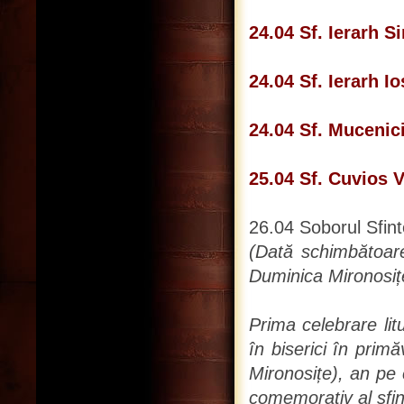
24.04 Sf. Ierarh S
24.04 Sf. Ierarh I
24.04 Sf. Mucenici
25.04 Sf. Cuvios V
26.04 Soborul Sfin
(Dată schimbătoar
Duminica Mironosiț
Prima celebrare li
în biserici în prim
Mironosițe), an pe 
comemorativ al sfin