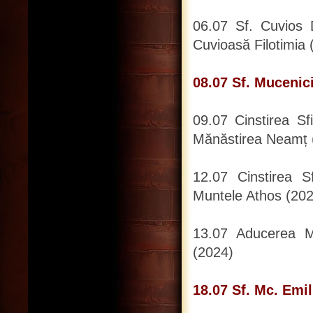
06.07 Sf. Cuvios 
Cuvioasă Filotimia
08.07 Sf. Mucenic
09.07 Cinstirea Sf
Mănăstirea Neamț 
12.07 Cinstirea S
Muntele Athos (202
13.07 Aducerea Mo
(2024)
18.07 Sf. Mc. Emi