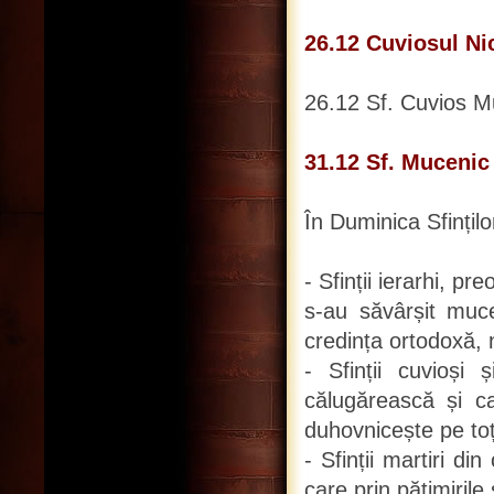
26.12 Cuviosul Ni
26.12 Sf. Cuvios M
31.12 Sf. Muceni
În Duminica Sfinților
- Sfinții ierarhi, pr
s-au săvârșit muce
credința ortodoxă, 
- Sfinții cuvioși 
călugărească și car
duhovnicește pe toți
- Sfinții martiri di
care prin pătimirile