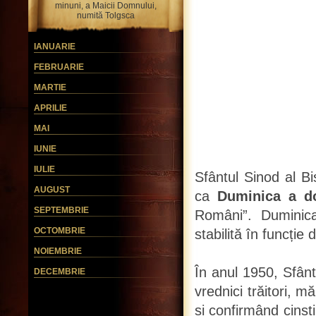
minuni, a Maicii Domnului,
numită Tolgsca
IANUARIE
FEBRUARIE
MARTIE
APRILIE
MAI
IUNIE
IULIE
Sfântul Sinod al B
AUGUST
ca
Duminica a d
SEPTEMBRIE
Români”. Duminica
OCTOMBRIE
stabilită în funcție
NOIEMBRIE
În anul 1950, Sfânt
DECEMBRIE
vrednici trăitori, m
și confirmând cinst