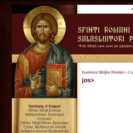
Duminica Sfinţilor Români
> Ca
jos>
Sambata, 8 August
Sfîntul Sfinţit Emilian
Mărturisitorul, Episcopul
Cizicului
Sfîntul Sfinţit Miron, Episcopul
Cretei, făcătorul de minuni
Arătarea Icoanei făcătoare de