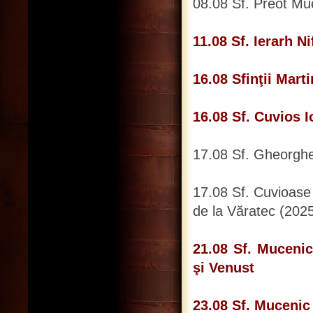
08.08 Sf. Preot Mu
11.08 Sf. Ierarh N
16.08 Sfinţii Mart
16.08 Sf. Cuvios I
17.08 Sf. Gheorghe
17.08 Sf. Cuvioase
de la Văratec (202
21.08 Sf. Mucenic
şi Venust
23.08 Sf. Mucenic