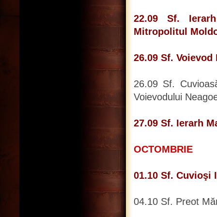
22.09 Sf. Ierar
Mitropolitul Mold
26.09 Sf. Voievo
26.09 Sf. Cuvioasă
Voievodului Neago
27.09 Sf. Ierarh M
OCTOMBRIE
01.10 Sf. Cuvioşi I
04.10 Sf. Preot Măr