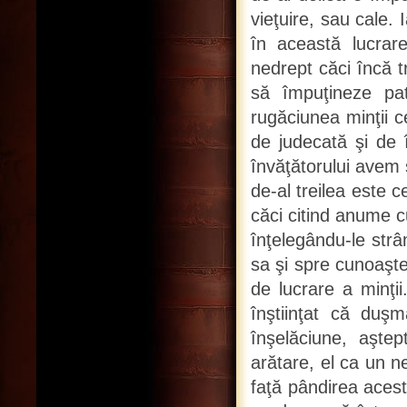
vieţuire, sau cale. 
în această lucrare
nedrept căci încă t
să împuţineze pati
rugăciunea minţii ce
de judecată şi de 
învăţătorului avem s
de-al treilea este c
căci citind anume c
înţelegându-le strâ
sa şi spre cunoaşter
de lucrare a minţii
înştiinţat că duşm
înşelăciune, aşte
arătare, el ca un n
faţă pândirea acest