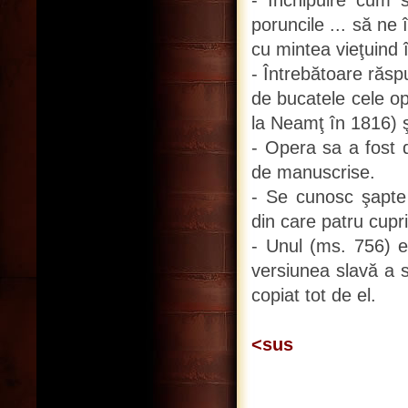
- Închipuire cum 
poruncile ... să ne 
cu mintea vieţuind 
- Întrebătoare răsp
de bucatele cele opr
la Neamţ în 1816) ş
- Opera sa a fost 
de manuscrise.
- Se cunosc şapte 
din care patru cupr
- Unul (ms. 756) es
versiunea slavă a sc
copiat tot de el.
<sus