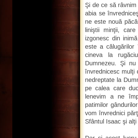
Şi de ce să râvnim 
abia se învrednice
ne este nouă păcăt
liniştii minţii, c
izgonesc din inimă 
este a călugărilor 
cineva la rugăci
Dumnezeu. Şi nu t
învrednicesc mulţi
nedreptate la Dum
pe calea care duc
lenevim a ne împot
patimilor gândurilo
vom învrednici părţ
Sfântul Isaac şi alţi 