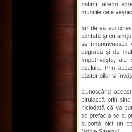
patimi, alteori s
muncile cele veşnic
Iar de va voi cine
cântată şi cu simţur
se împotrivească o
degrabă şi de multe
împotriveşte, aici
aceluia. Prin acea
păstor oilor şi învăţ
Cunoscând aceasta
biruiască prin sine
niciodată că va put
se prefac a se sup
suportă nici un ce
(Isihie Sinaitul)