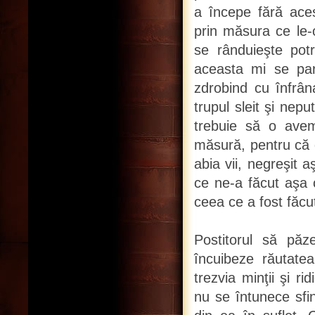
a începe fără aces
prin măsura ce le-o
se rânduieşte potri
aceasta mi se pa
zdrobind cu înfrâ
trupul sleit şi nep
trebuie să o avem
măsură, pentru că d
abia vii, negreşit 
ce ne-a făcut aşa
ceea ce a fost făcu
Postitorul să păz
încuibeze răutatea
trezvia minţii şi r
nu se întunece sfi