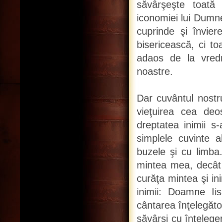
săvârşeşte toată 
iconomiei lui Dumn
cuprinde şi învie
bisericească, ci t
adaos de la vredn
noastre.
Dar cuvântul nostru
vieţuirea cea deos
dreptatea inimii s
simplele cuvinte a
buzele şi cu limba.
mintea mea, decât 
curăţa mintea şi in
inimii: Doamne Ii
cântarea înţelegăto
săvârşi cu înţelege