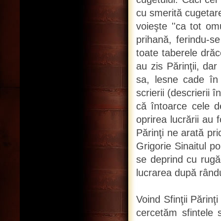
cu smerită cugetare
voieşte ''ca tot om
prihană, ferindu-se
toate taberele drăc
au zis Părinţii, da
sa, lesne cade în 
scrierii (descrierii 
că întoarce cele d
oprirea lucrării au 
Părinţi ne arată pr
Grigorie Sinaitul p
se deprind cu rugăc
lucrarea după rândui
Voind Sfinţii Pări
cercetăm sfintele 