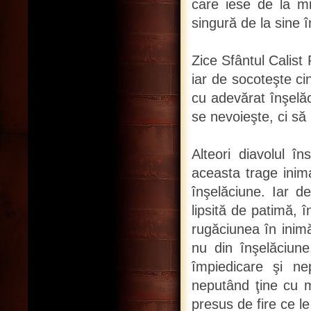
care iese de la mij
singură de la sine î
Zice Sfântul Calist 
iar de socoteşte ci
cu adevărat înşelăc
se nevoieşte, ci să 
Alteori diavolul î
aceasta trage inim
înşelăciune. Iar d
lipsită de patimă, 
rugăciunea în inimă
nu din înşelăciune
împiedicare şi nep
neputând ţine cu m
presus de fire ce le