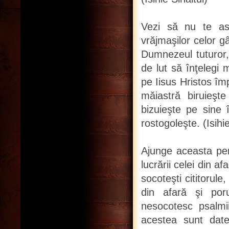
Vezi să nu te as
vrăjmaşilor celor gâ
Dumnezeul tuturor, ş
de lut să înţelegi
pe Iisus Hristos împ
măiastră biruieşt
bizuieşte pe sine 
rostogoleşte. (Isihie
Ajunge aceasta pen
lucrării celei din a
socoteşti cititorule
din afară şi por
nesocotesc psalmii
acestea sunt date