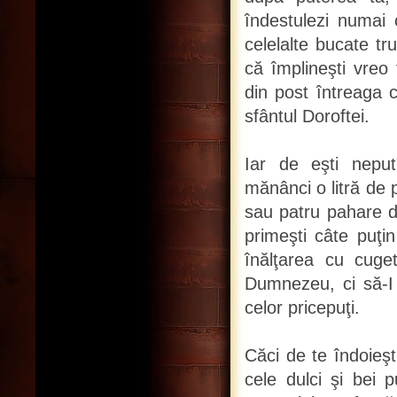
îndestulezi numai 
celelalte bucate tr
că împlineşti vreo 
din post întreaga c
sfântul Doroftei.
Iar de eşti neputi
mănânci o litră de p
sau patru pahare d
primeşti câte puţi
înălţarea cu cuge
Dumnezeu, ci să-I 
celor pricepuţi.
Căci de te îndoieşt
cele dulci şi bei p