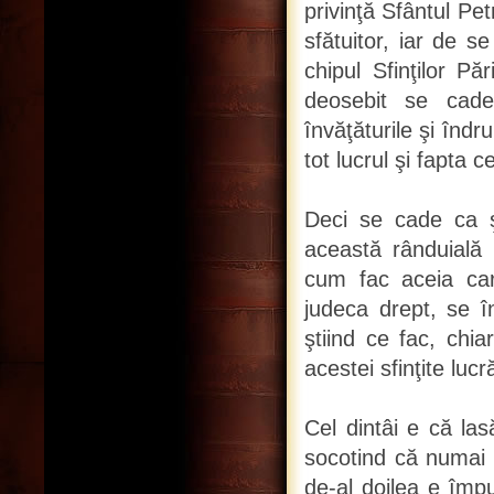
privinţă Sfântul Pe
sfătuitor, iar de s
chipul Sfinţilor Pă
deosebit se cade
învăţăturile şi îndr
tot lucrul şi fapta
Deci se cade ca şi
această rânduială 
cum fac aceia care
judeca drept, se î
ştiind ce fac, chi
acestei sfinţite lucră
Cel dintâi e că las
socotind că numai a
de-al doilea e împu