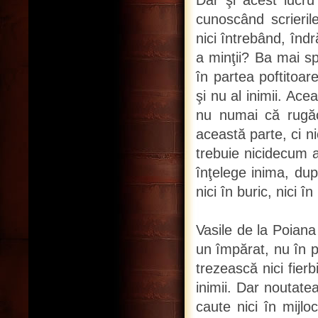
Dar şi acest lucru
cunoscând scrieril
nici întrebând, înd
a minţii? Ba mai s
în partea poftitoar
şi nu al inimii. Ace
nu numai că rugăc
această parte, ci ni
trebuie nicidecum a
înţelege inima, dup
nici în buric, nici î
Vasile de la Poiana
un împărat, nu în pa
trezească nici fierb
inimii. Dar noutate
caute nici în mijlo