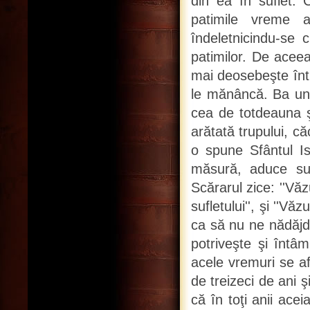
din ea în suflet. 
patimile vreme a
îndeletnicindu-se 
patimilor. De acee
mai deosebeşte înt
le mănâncă. Ba unu
cea de totdeauna ş
arătată trupului, c
o spune Sfântul Isa
măsură, aduce sufl
Scărarul zice: ''Vă
sufletului'', şi ''V
ca să nu ne nădăjd
potriveşte şi întâ
acele vremuri se a
de treizeci de ani 
că în toţi anii acei