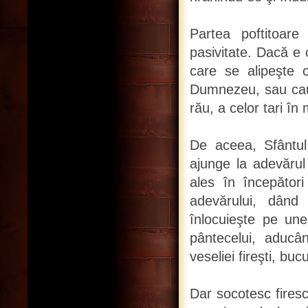
Partea poftitoare
pasivitate. Dacă e
care se alipeşte 
Dumnezeu, sau caută
rău, a celor tari în
De aceea, Sfântul
ajunge la adevărul 
ales în începători
adevărului, dând v
înlocuieşte pe une
pântecelui, aducân
veseliei fireşti, bu
Dar socotesc firesc