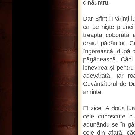
dinăuntru.
Dar Sfinţii Părinţi
ca pe nişte prunci
treapta coborâtă 
graiul păgânilor. 
îngerească, după cu
păgânească. Căci 
lenevirea şi pentru
adevărată. Iar ro
Cuvântătorul de Du
aminte.
El zice: A doua lu
cele cunoscute cu
adunându-se în gân
cele din afară, căc