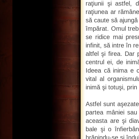
raţiunii şi astfel
raţiunea ar rămâne 
să caute să ajungă
împărat. Omul treb
se ridice mai pre
infinit, să intre în
altfel şi firea. D
centrul ei, de ini
Ideea că inima e ce
vital al organismul
inimă şi totuşi, pri
Astfel sunt aşezate 
partea mâniei sau 
aceasta are şi dia
bale şi o înfierbân
hrănindu-se şi îndul