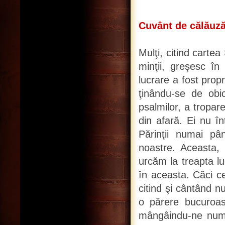
Cuvânt de călăuză 
Mulţi, citind cartea
minţii, greşesc în
lucrare a fost prop
ţinându-se de obi
psalmilor, a tropa
din afară. Ei nu î
Părinţii numai pâ
noastre. Aceasta, 
urcăm la treapta lu
în aceasta. Căci c
citind şi cântând 
o părere bucuroas
mângâindu-ne numai