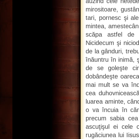
auzind cele netede
mirositoare, gustân
tari, pornesc şi a
mintea, amestecându
scăpa astfel de 
Nicidecum şi niciod
de la gânduri, treb
înăuntru în inimă, 
de se goleşte ci
dobândeşte oarecar
mai mult se va înd
cea duhovnicească,
luarea aminte, când
o va încuia în căm
precum sabia cea c
ascuţişul ei cele
rugăciunea lui Iisus