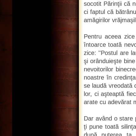
socotit Părinţii că n
ci faptul că bătrânu
amăgirilor vrăjmaşil
Pentru aceea zice 
întoarce toată nevoi
zice: ''Postul are 
şi orânduieşte bine
nevoitorilor binecre
noastre în credinţ
se laudă vreodată c
lor, ci aşteaptă fie
arate cu adevărat m
Dar având o stare p
ţi pune toată silin
după puterea ta, 