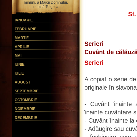
minuni, a Maicii Domnului,
numită Tolgsca
Sf.
IANUARIE
FEBRUARIE
MARTIE
Scrieri
APRILIE
Cuvânt de călăuză 
MAI
Scrieri
IUNIE
IULIE
A copiat o serie de
AUGUST
originale în slavon
SEPTEMBRIE
OCTOMBRIE
- Cuvânt înainte s
NOIEMBRIE
înainte cuvântare spr
DECEMBRIE
- Cuvânt înainte la 
- Adăugire sau cuvâ