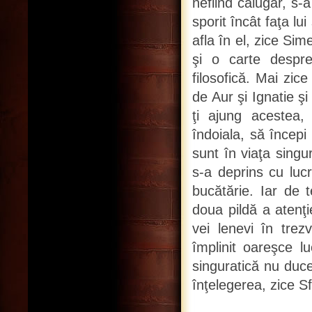
nefiind călugăr, s-a
sporit încât faţa lu
afla în el, zice Si
şi o carte despre
filosofică. Mai zice
de Aur şi Ignatie ş
ţi ajung acestea, 
îndoiala, să începi
sunt în viaţa singu
s-a deprins cu lucr
bucătărie. Iar de 
doua pildă a atenţie
vei lenevi în trez
împlinit oareşce lu
singuratică nu duce
înţelegerea, zice Sf