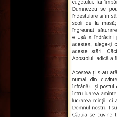
cugetului. Iar împă
Dumnezeu se poate 
îndestulare şi în s
scoli de la masă;
îngreunat; săturar
e uşă a îndrăcirii 
acestea, alege-ţi
aceste stări. Căc
Apostolul, adică a f
Acestea ţi s-au arăt
numai din cuvinte
înfrânării şi postu
întru luarea amint
lucrarea minţii, ci
Domnul nostru Iisus
Căruia se cuvine to