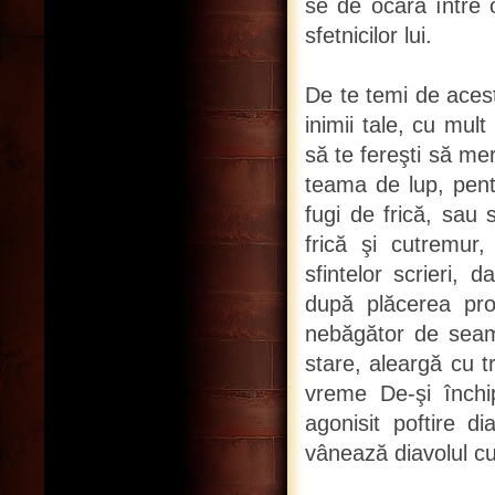
se de ocară între 
sfetnicilor lui.
De te temi de acest
inimii tale, cu mul
să te fereşti să me
teama de lup, pen
fugi de frică, sau
frică şi cutremur,
sfintelor scrieri, 
după plăcerea pro
nebăgător de seam
stare, aleargă cu t
vreme De-şi închi
agonisit poftire d
vânează diavolul cu