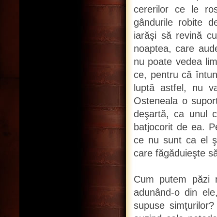
cererilor ce le r
gândurile robite d
iarăşi să revină cu
noaptea, care aude 
nu poate vedea lim
ce, pentru că întun
luptă astfel, nu 
Osteneala o suport
deşartă, ca unul c
batjocorit de ea. P
ce nu sunt ca el ş
care făgăduieşte s
Cum putem păzi m
adunând-o din ele,
supuse simţurilor?