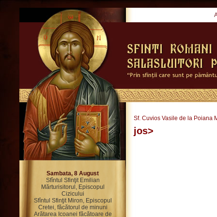
Sf. Cuvios Vasile de la Poiana 
jos>
Sambata, 8 August
Sfîntul Sfinţit Emilian
Mărturisitorul, Episcopul
Cizicului
Sfîntul Sfinţit Miron, Episcopul
Cretei, făcătorul de minuni
Arătarea Icoanei făcătoare de