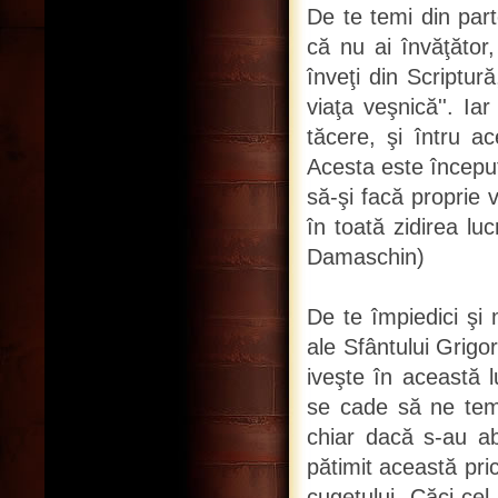
De te temi din parte
că nu ai învăţător
înveţi din Scriptură
viaţa veşnică''. Ia
tăcere, şi întru a
Acesta este începutu
să-şi facă proprie 
în toată zidirea lu
Damaschin)
De te împiedici şi 
ale Sfântului Grigo
iveşte în această 
se cade să ne te
chiar dacă s-au ab
pătimit această pric
cugetului. Căci ce