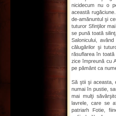
nicidecum nu o p
această rugăciune.
de-amănuntul şi cer
tuturor Sfinţilor ma
se pună toată silin
Salonicului, având 
călugărilor şi tutu
răsuflarea în toată
zice împreună cu Ap
pe pământ ca numele
Să ştii şi aceasta, 
numai în pustie, sa
mai mulţi săvârşito
lavrele, care se a
patriarh Fotie, fii